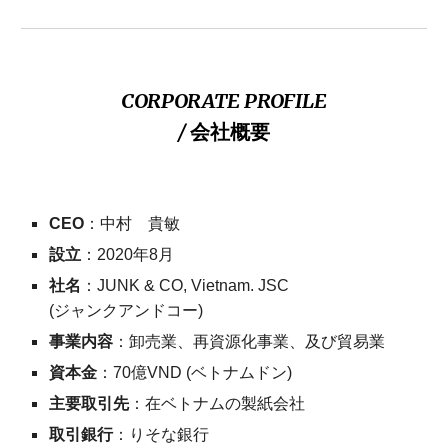
CORPORATE PROFILE
/
会社概要
CEO
：中村 貴敏
設立
：20
20
年
8
月
社名
：JUNK
& CO, Vietnam. JSC
(ジャンクアンドコー)
事業内容
：卸売業、再資源化事業、
及び
貿易業
資本金
：
70億VND (ベトナムドン)
主要取引先
：在ベトナム
の
製紙会社
取引銀行
：りそな銀行